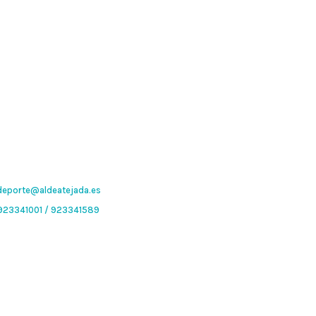
deporte@aldeatejada.es
923341001
/
923341589