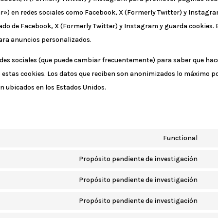
ar») en redes sociales como Facebook, X (Formerly Twitter) y Instagra
ado de Facebook, X (Formerly Twitter) y Instagram y guarda cookies. 
ara anuncios personalizados.
 redes sociales (que puede cambiar frecuentemente) para saber que ha
 estas cookies. Los datos que reciben son anonimizados lo máximo po
n ubicados en los Estados Unidos.
Functional
Con
to
Propósito pendiente de investigación
Con
serv
to
Propósito pendiente de investigación
wor
Con
serv
to
Propósito pendiente de investigación
goo
Con
serv