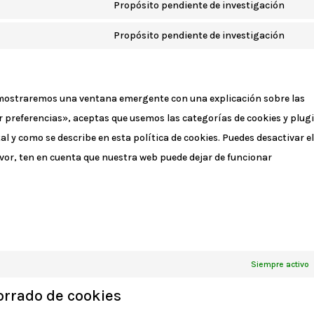
fon
to
Propósito pendiente de investigación
goo
Con
serv
rec
to
Propósito pendiente de investigación
goo
Con
serv
ma
to
fac
serv
 mostraremos una ventana emergente con una explicación sobre las
vari
 preferencias», aceptas que usemos las categorías de cookies y plug
l y como se describe en esta política de cookies. Puedes desactivar e
avor, ten en cuenta que nuestra web puede dejar de funcionar
Siempre activo
borrado de cookies