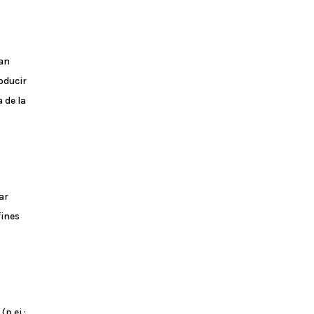
gan
roducir
 de la
ar
fines
p.ej.: