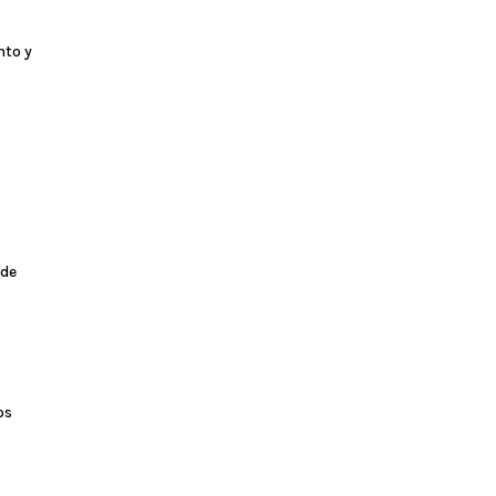
nto y
 de
os