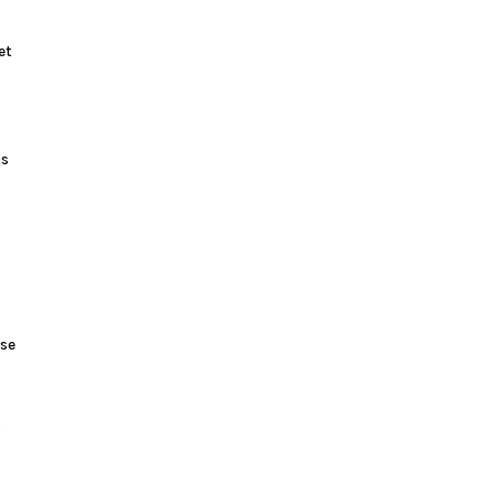
et
as
 se
o