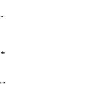
isco
y de
para